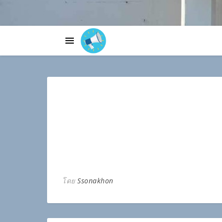
โดย
Ssonakhon